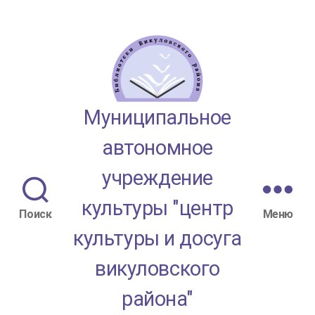
МАУК
Муниципальное
"ЦКД
автономное
Викуловского
учреждение
района"
культуры "центр
Поиск
Меню
культуры и досуга
викуловского
района"