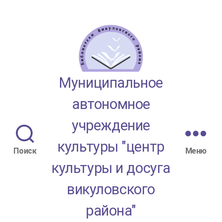
МАУК
Муниципальное
"ЦКД
автономное
Викуловского
учреждение
района"
культуры "центр
Поиск
Меню
культуры и досуга
викуловского
района"