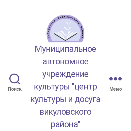
МАУК
Муниципальное
"ЦКД
автономное
Викуловского
учреждение
района"
культуры "центр
Поиск
Меню
культуры и досуга
викуловского
района"