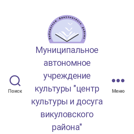
МАУК
Муниципальное
"ЦКД
автономное
Викуловского
учреждение
района"
культуры "центр
Поиск
Меню
культуры и досуга
викуловского
района"