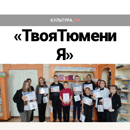
«ТвояТюмени
Я»