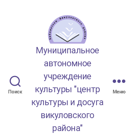
МАУК
Муниципальное
"ЦКД
автономное
Викуловского
учреждение
района"
культуры "центр
Поиск
Меню
культуры и досуга
викуловского
района"