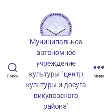
МАУК
Муниципальное
"ЦКД
автономное
Викуловского
учреждение
района"
культуры "центр
Поиск
Меню
культуры и досуга
викуловского
района"