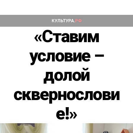
«Ставим
условие –
долой
сквернослови
е!»