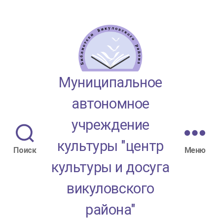
МАУК
Муниципальное
"ЦКД
автономное
Викуловского
учреждение
района"
культуры "центр
Поиск
Меню
культуры и досуга
викуловского
района"