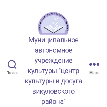
МАУК
Муниципальное
"ЦКД
автономное
Викуловского
учреждение
района"
культуры "центр
Поиск
Меню
культуры и досуга
викуловского
района"