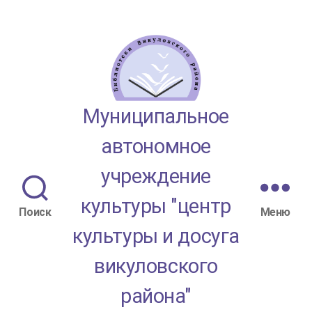
МАУК
Муниципальное
"ЦКД
автономное
Викуловского
учреждение
района"
культуры "центр
Поиск
Меню
культуры и досуга
викуловского
района"