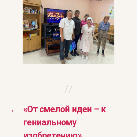
←
«От смелой идеи – к
гениальному
изобретению»