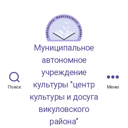
МАУК
Муниципальное
"ЦКД
автономное
Викуловского
учреждение
района"
культуры "центр
Поиск
Меню
культуры и досуга
викуловского
района"