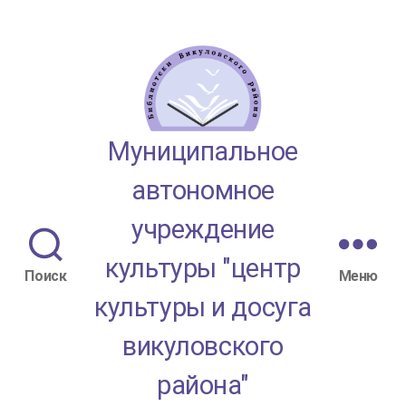
МАУК
Муниципальное
"ЦКД
автономное
Викуловского
учреждение
района"
культуры "центр
Поиск
Меню
культуры и досуга
викуловского
района"