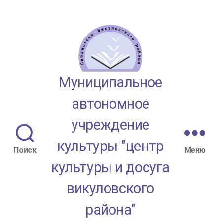
МАУК
Муниципальное
"ЦКД
автономное
Викуловского
учреждение
района"
культуры "центр
Поиск
Меню
культуры и досуга
викуловского
района"