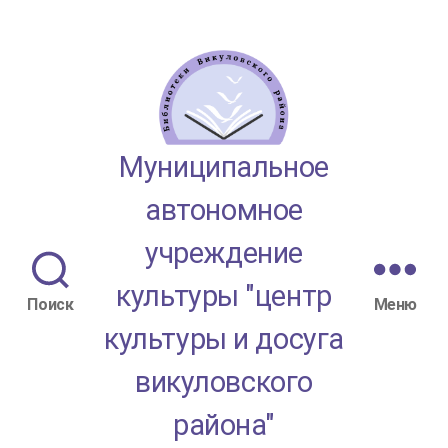
МАУК
Муниципальное
"ЦКД
автономное
Викуловского
учреждение
района"
культуры "центр
Поиск
Меню
культуры и досуга
викуловского
района"