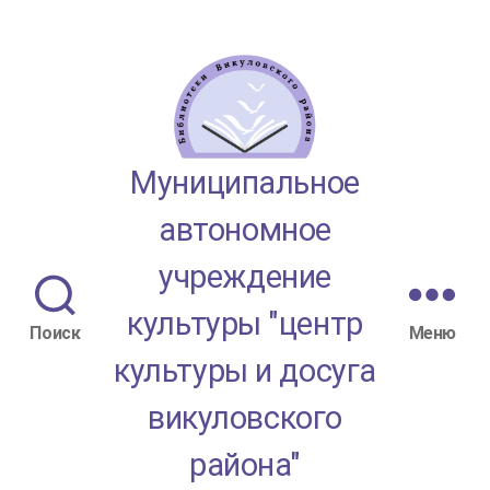
МАУК
Муниципальное
"ЦКД
автономное
Викуловского
учреждение
района"
культуры "центр
Поиск
Меню
культуры и досуга
викуловского
района"