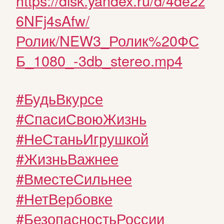
https://disk.yandex.ru/d/4de2z
6NFj4sAfw/
Ролик/NEW3_Ролик%20ФС
Б_1080_-3db_stereo.mp4
#БудьВкурсе
#СпасиСвоюЖизнь
#НеСтаньИгрушкой
#ЖизньВажнее
#ВместеСильнее
#НетВербовке
#БезопасностьРоссии