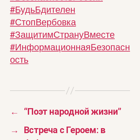
#БудьБдителен
#СтопВербовка
#ЗащитимСтрануВместе
#ИнформационнаяБезопасн
ость
←
“Поэт народной жизни”
→
Встреча с Героем: в