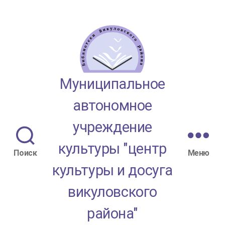
МАУК
Муниципальное
"ЦКД
автономное
Викуловского
учреждение
района"
культуры "центр
Поиск
Меню
культуры и досуга
викуловского
района"