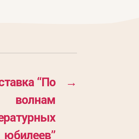
ставка “По
→
волнам
ературных
юбилеев”