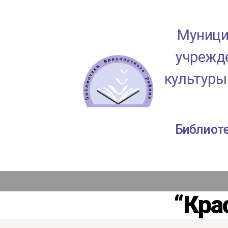
Муници
учрежде
культуры
МАУК
Библиоте
"ЦКД
Викуловского
района"
“Кра