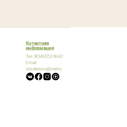
Котактная
информация
Тел: 8(34557)2-36-62
E-mail:
zbsvikulovo@mail.ru