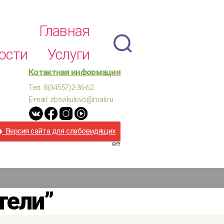
Главная
ости
Услуги
Котактная информация
Тел: 8(34557)2-36-62
E-mail: zbsvikulovo@mail.ru
Версия сайта для слабовидящих
тели”