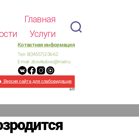
Главная
ости
Услуги
Котактная информация
Тел: 8(34557)2-36-62
E-mail: zbsvikulovo@mail.ru
Версия сайта для слабовидящих
озродится