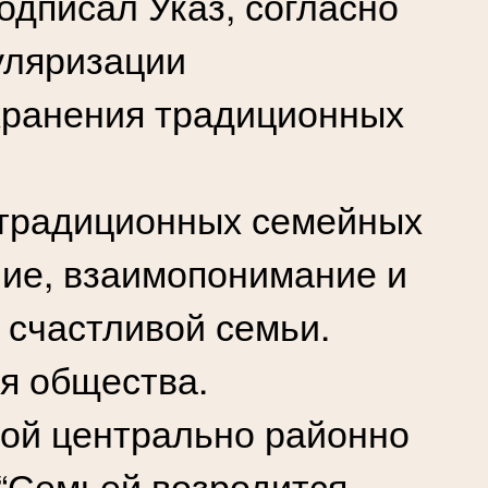
одписал Указ, согласно
уляризации
охранения традиционных
 традиционных семейных
ние, взаимопонимание и
 счастливой семьи.
ия общества.
кой центрально районно
 “Семьей возродится