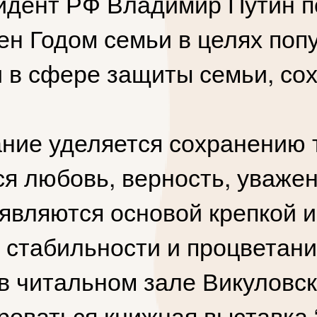
идент РФ Владимир Путин п
ен Годом семьи в целях поп
и в сфере защиты семьи, с
ание уделяется сохранению
ся любовь, верность, уваже
являются основой крепкой и
г стабильности и процветан
 в читальном зале Викуловс
ироваться книжная выставка