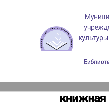
Муници
учрежде
культуры
МАУК
Библиоте
"ЦКД
Викуловского
района"
книжная 