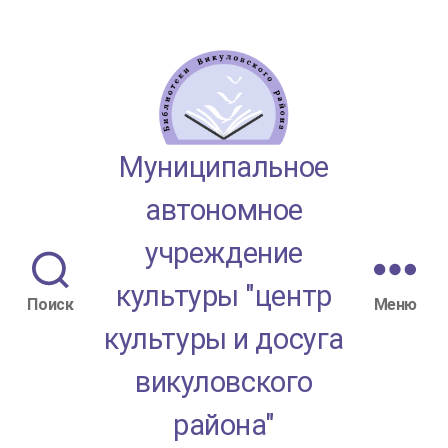
МАУК
Муниципальное
"ЦКД
автономное
Викуловского
учреждение
района"
культуры "центр
Поиск
Меню
культуры и досуга
викуловского
района"