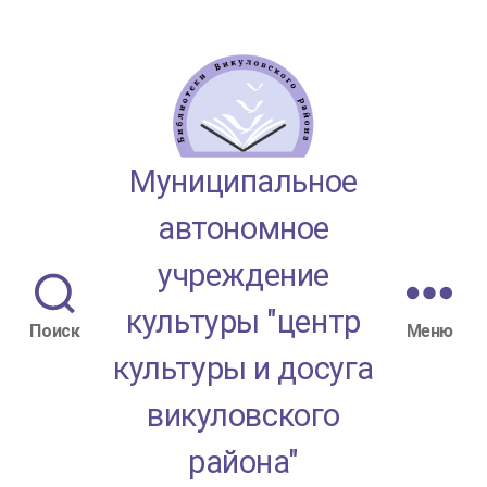
МАУК
Муниципальное
"ЦКД
автономное
Викуловского
учреждение
района"
культуры "центр
Поиск
Меню
культуры и досуга
викуловского
района"