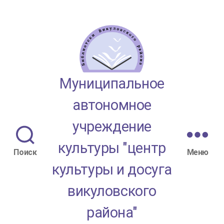
МАУК
Муниципальное
"ЦКД
автономное
Викуловского
учреждение
района"
культуры "центр
Поиск
Меню
культуры и досуга
викуловского
района"