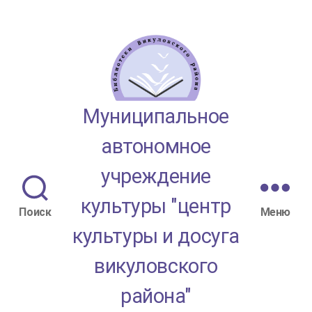
МАУК
Муниципальное
"ЦКД
автономное
Викуловского
учреждение
района"
культуры "центр
Поиск
Меню
культуры и досуга
викуловского
района"