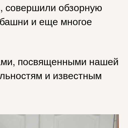
о, совершили обзорную
ебашни и еще многое
гами, посвященными нашей
ельностям и известным