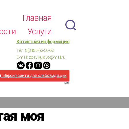
Главная
ости
Услуги
Котактная информация
Тел: 8(34557)2-36-62
E-mail: zbsvikulovo@mail.ru
Версия сайта для слабовидящих
тая моя