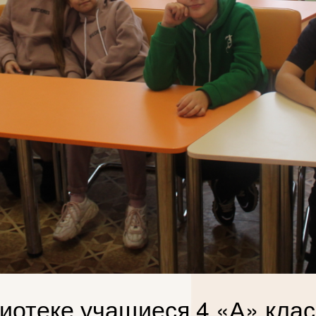
лиотеке учащиеся 4 «А» кла