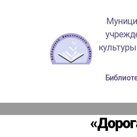
Муници
учрежде
культуры
МАУК
Библиоте
"ЦКД
Викуловского
района"
«Дорог