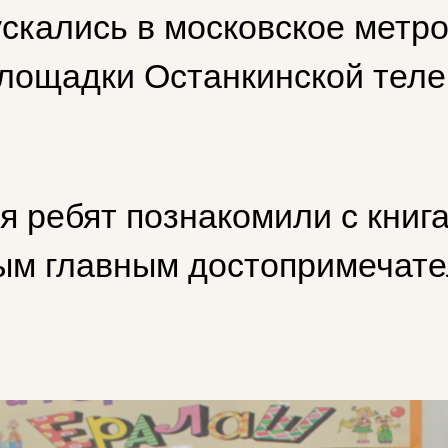
ускались в московское метр
площадки Останкинской тел
я ребят познакомили с кни
мым главным достопримечат