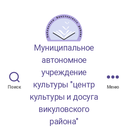
МАУК
Муниципальное
"ЦКД
автономное
Викуловского
учреждение
района"
культуры "центр
Поиск
Меню
культуры и досуга
викуловского
района"