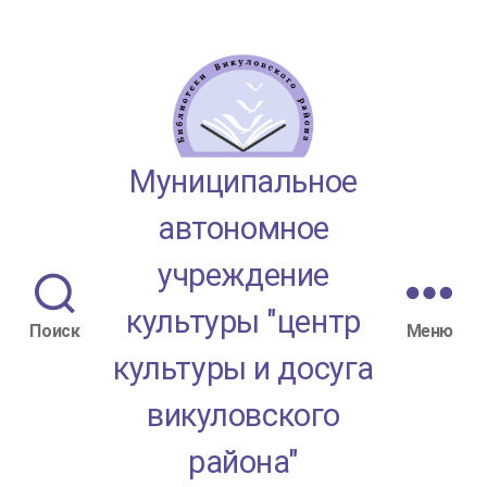
МАУК
Муниципальное
"ЦКД
автономное
Викуловского
учреждение
района"
культуры "центр
Поиск
Меню
культуры и досуга
викуловского
района"