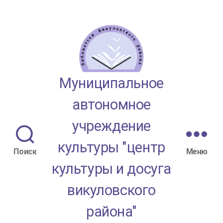
МАУК
Муниципальное
"ЦКД
автономное
Викуловского
учреждение
района"
культуры "центр
Поиск
Меню
культуры и досуга
викуловского
района"