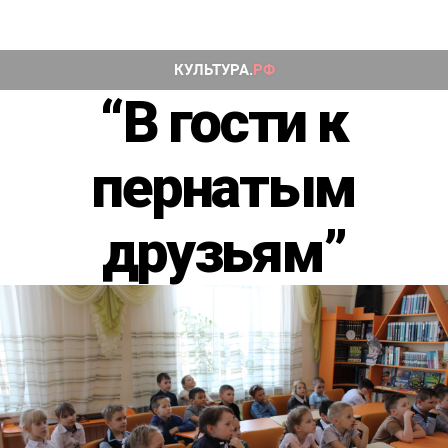
“В гости к
пернатым
друзьям”