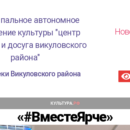
пальное автономное
Нов
ние культуры "центр
 и досуга викуловского
района"
ки Викуловского района
«#ВместеЯрче»