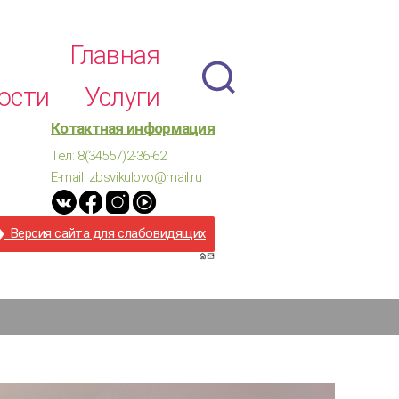
Главная
ости
Услуги
Котактная информация
Тел: 8(34557)2-36-62
E-mail: zbsvikulovo@mail.ru
Версия сайта для слабовидящих