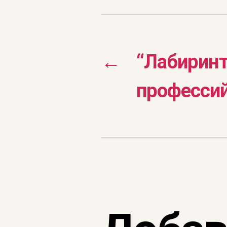
←
“Лабирин
професси