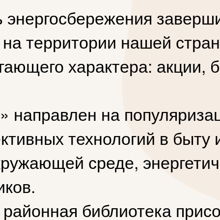
 энергосбережения заверши
я на территории нашей стр
ающего характера: акции, б
» направлен на популяриз
тивных технологий в быту и
кружающей среде, энергети
иков.
 районная библиотека прис