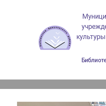
Муници
учрежде
культуры
МАУК
Библиоте
"ЦКД
Викуловского
района"