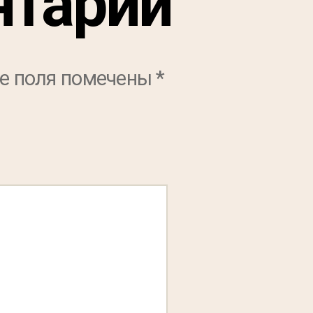
нтарий
е поля помечены
*