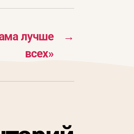
ама лучше
→
всех»