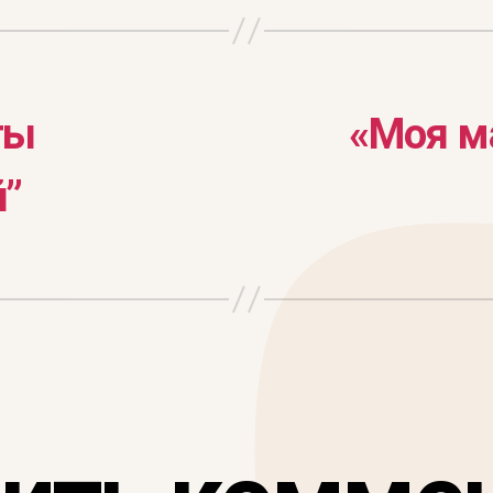
ты
«Моя м
й”