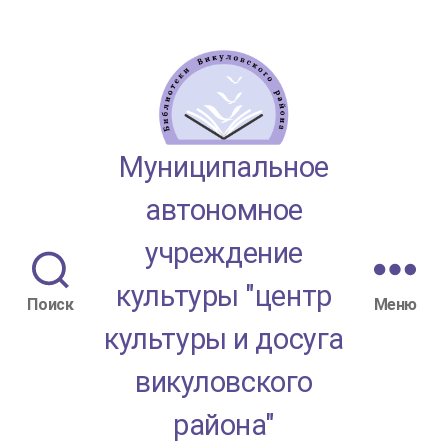
МАУК
Муниципальное
"ЦКД
автономное
Викуловского
учреждение
района"
культуры "центр
Поиск
Меню
культуры и досуга
викуловского
района"