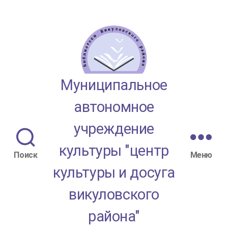
МАУК
Муниципальное
"ЦКД
автономное
Викуловского
учреждение
района"
культуры "центр
Поиск
Меню
культуры и досуга
викуловского
района"