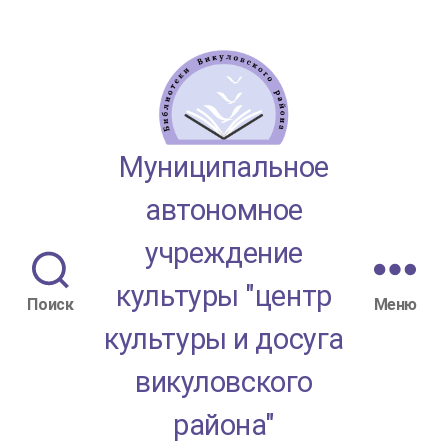
МАУК
Муниципальное
"ЦКД
автономное
Викуловского
учреждение
района"
культуры "центр
Поиск
Меню
культуры и досуга
викуловского
района"