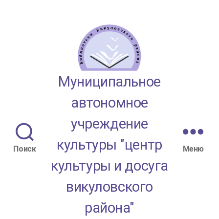
МАУК
Муниципальное
"ЦКД
автономное
Викуловского
учреждение
района"
культуры "центр
Поиск
Меню
культуры и досуга
викуловского
района"