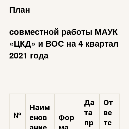
План
совместной работы МАУК
«ЦКД» и ВОС на 4 квартал
2021 года
Да
От
Наим
та
ве
№
енов
Фор
пр
тс
ание
ма