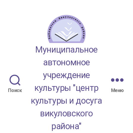
МАУК
Муниципальное
"ЦКД
автономное
Викуловского
учреждение
района"
культуры "центр
Поиск
Меню
культуры и досуга
викуловского
района"