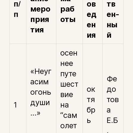
п/
ов
тв
меро
раб
п
ед
ен-
прия
оты
ен
ны
тия
ия
й
осен
нее
«Неуг
путе
Фе
асим
шест
ок
до
огонь
вие
тя
тов
души
1
на
бр
а
…»
“сам
ь
Е.Б
олет
.