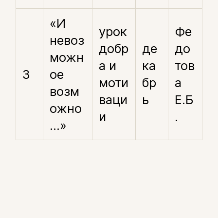
«И
урок
Фе
невоз
добр
де
до
можн
а и
ка
тов
3
ое
моти
бр
а
возм
ваци
ь
Е.Б
ожно
и
.
…»