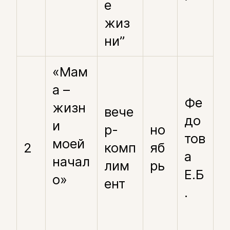
е
жиз
ни”
«Мам
а –
Фе
жизн
вече
до
и
р-
но
тов
моей
2
комп
яб
а
начал
лим
рь
Е.Б
о»
ент
.