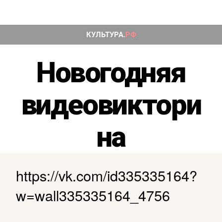
Рубрики
Новогодняя
видеовиктори
на
https://vk.com/id335335164?
w=wall335335164_4756