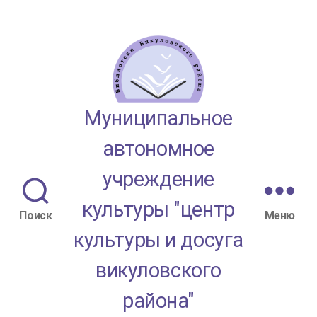
МАУК
Муниципальное
"ЦКД
автономное
Викуловского
учреждение
района"
культуры "центр
Поиск
Меню
культуры и досуга
викуловского
района"