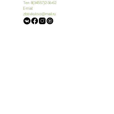
Тел: 8(34557)2-36-62
E-mail:
zbsvikulovo@mail.ru