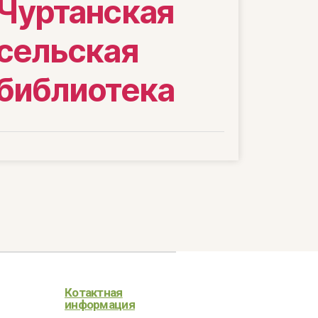
Чуртанская
сельская
библиотека
Котактная
информация