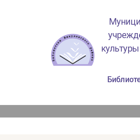
Муници
учрежде
культуры
Библиоте