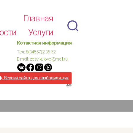
Главная
ости
Услуги
Котактная информация
Тел: 8(34557)2-36-62
E-mail: zbsvikulovo@mail.ru
Версия сайта для слабовидящих